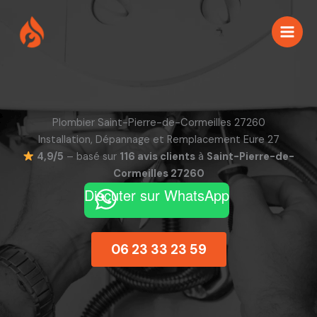
Aller
au
contenu
Plombier Saint-Pierre-de-Cormeilles 27260
Installation, Dépannage et Remplacement Eure 27
4,9/5
– basé sur
116 avis clients
à
Saint-Pierre-de-
Cormeilles 27260
Discuter sur WhatsApp
06 23 33 23 59