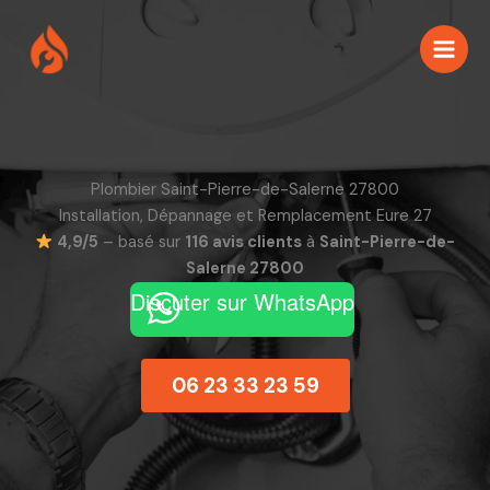
Aller
au
contenu
Plombier Saint-Pierre-de-Salerne 27800
Installation, Dépannage et Remplacement Eure 27
4,9/5
– basé sur
116 avis clients
à
Saint-Pierre-de-
Salerne 27800
Discuter sur WhatsApp
06 23 33 23 59