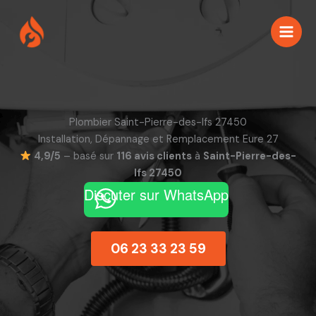
Aller
au
contenu
Plombier Saint-Pierre-des-Ifs 27450
Installation, Dépannage et Remplacement Eure 27
4,9/5
– basé sur
116 avis clients
à
Saint-Pierre-des-
Ifs 27450
Discuter sur WhatsApp
06 23 33 23 59