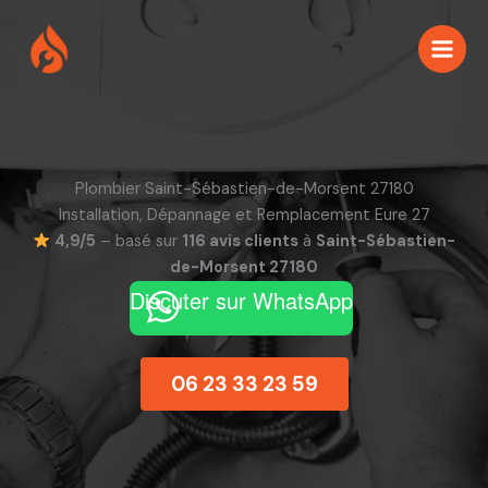
Aller
au
contenu
Plombier Saint-Sébastien-de-Morsent 27180
Installation, Dépannage et Remplacement Eure 27
4,9/5
– basé sur
116 avis clients
à
Saint-Sébastien-
de-Morsent 27180
Discuter sur WhatsApp
06 23 33 23 59