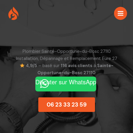
Aller
au
contenu
Plombier Sainte-Opportune-du-Bosc 27110
Installation, Dépannage et Remplacement Eure 27
4,9/5
– basé sur
116 avis clients
à
Sainte-
Opportune-du-Bosc 27110
Discuter sur WhatsApp
06 23 33 23 59