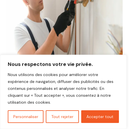
Nous respectons votre vie privée.
Nous utilisons des cookies pour améliorer votre
expérience de navigation, diffuser des publicités ou des
Avis plombier Stains 93240
contenus personnalisés et analyser notre trafic. En
Vous cherchez un plombier fiable et réactif dans
Stains
cliquant sur « Tout accepter », vous consentez à notre
93240
?
utilisation des cookies.
Découvrez les avis de nos clients satisfaits qui ont
bénéficié d’interventions rapides, soignées et au juste prix.
Personnaliser
Tout rejeter
Accepter tout
Nos artisans plombiers interviennent pour toutes vos