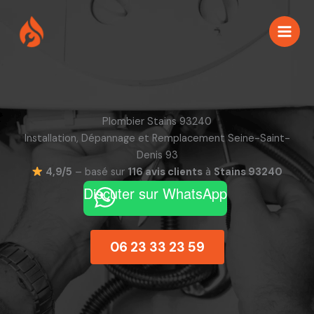
Aller
au
contenu
Plombier Stains 93240
Installation, Dépannage et Remplacement Seine-Saint-
Denis 93
4,9/5
– basé sur
116 avis clients
à
Stains 93240
Discuter sur WhatsApp
06 23 33 23 59