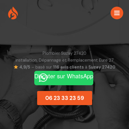
Aller
au
contenu
Plombier Suzay 27420
Installation, Dépannage et Remplacement Eure 27
4,9/5
– basé sur
116 avis clients
à
Suzay 27420
Discuter sur WhatsApp
06 23 33 23 59