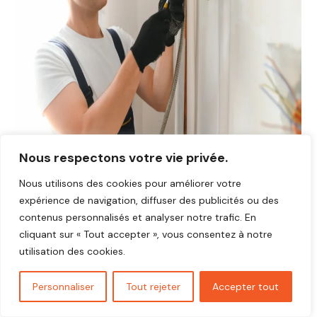
Nous respectons votre vie privée.
Nous utilisons des cookies pour améliorer votre
Avis plombier Suzay 27420
expérience de navigation, diffuser des publicités ou des
Vous cherchez un plombier fiable et réactif dans
Suzay
contenus personnalisés et analyser notre trafic. En
27420
?
cliquant sur « Tout accepter », vous consentez à notre
Découvrez les avis de nos clients satisfaits qui ont
utilisation des cookies.
bénéficié d’interventions rapides, soignées et au juste prix.
Nos artisans plombiers interviennent pour toutes vos
Personnaliser
Tout rejeter
Accepter tout
urgences,