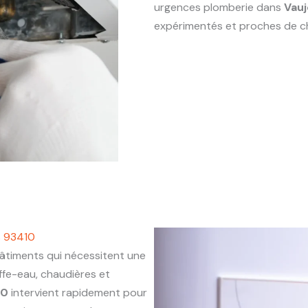
urgences plomberie dans
Vauj
expérimentés et proches de c
s 93410
timents qui nécessitent une
ffe-eau, chaudières et
10
intervient rapidement pour