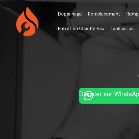
Aller
au
Depannage
Remplacement
Remp
contenu
Entretien Chauffe Eau
Tarification
Discuter sur WhatsA