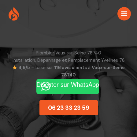
Aller
au
contenu
Plombier Vaux‑sur‑Seine 78740
Installation, Dépannage et Remplacement Yvelines 78
4,9/5
– basé sur
116 avis clients
à
Vaux‑sur‑Seine
78740
Discuter sur WhatsApp
06 23 33 23 59