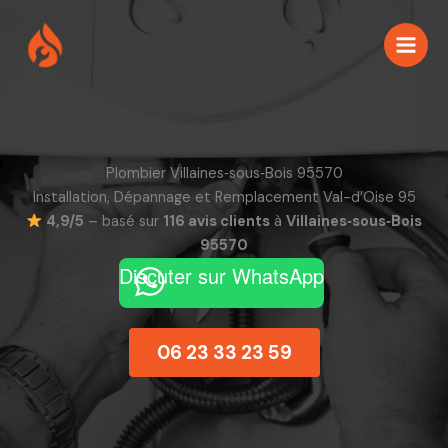
Aller
au
contenu
Plombier Villaines‑sous‑Bois 95570
Installation, Dépannage et Remplacement Val-d’Oise 95
4,9/5
– basé sur
116 avis clients
à
Villaines‑sous‑Bois
95570
Discuter sur WhatsApp
06 23 33 23 59