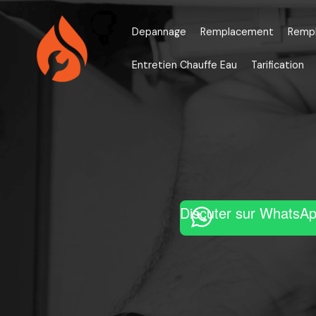
Aller
au
Depannage
Remplacement
Remp
contenu
Entretien Chauffe Eau
Tarification
Discuter sur WhatsA