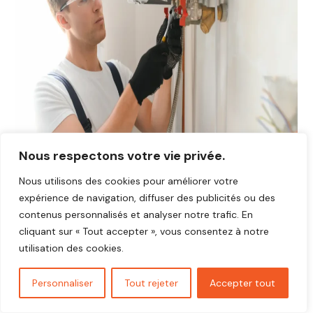
Nous respectons votre vie privée.
Nous utilisons des cookies pour améliorer votre
expérience de navigation, diffuser des publicités ou des
contenus personnalisés et analyser notre trafic. En
Avis plombier Vraiville 27370
cliquant sur « Tout accepter », vous consentez à notre
Vous cherchez un plombier fiable et réactif dans
Vraiville
utilisation des cookies.
27370
?
Découvrez les avis de nos clients satisfaits qui ont
Personnaliser
Tout rejeter
Accepter tout
bénéficié d’interventions rapides, soignées et au juste prix.