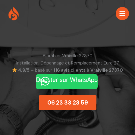
Aller
au
contenu
Plombier Vraiville 27370
Installation, Dépannage et Remplacement Eure 27
4,9/5
– basé sur
116 avis clients
à
Vraiville 27370
Discuter sur WhatsApp
06 23 33 23 59