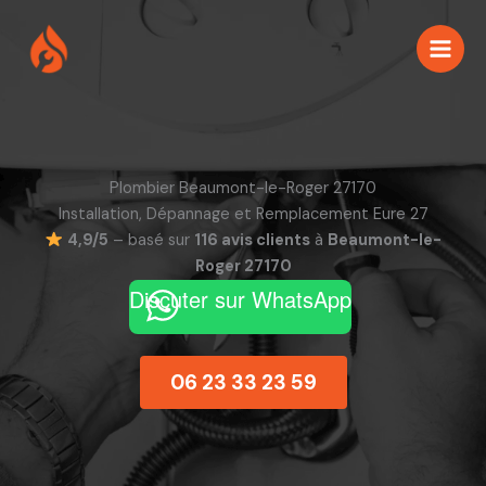
Aller
au
contenu
Plombier Beaumont-le-Roger 27170
Installation, Dépannage et Remplacement Eure 27
4,9/5
– basé sur
116 avis clients
à
Beaumont-le-
Roger 27170
Discuter sur WhatsApp
06 23 33 23 59