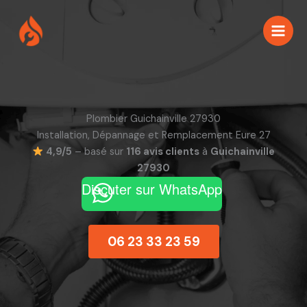
Aller
au
contenu
Plombier Guichainville 27930
Installation, Dépannage et Remplacement Eure 27
4,9/5
– basé sur
116 avis clients
à
Guichainville
27930
Discuter sur WhatsApp
06 23 33 23 59