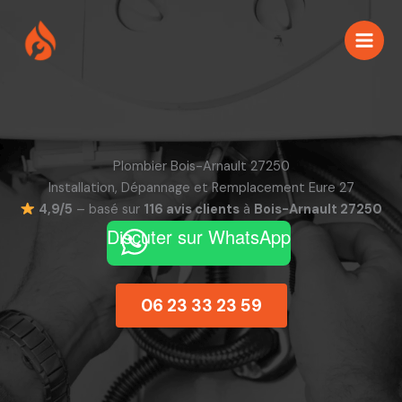
Aller
au
contenu
Plombier Bois-Arnault 27250
Installation, Dépannage et Remplacement Eure 27
4,9/5
– basé sur
116 avis clients
à
Bois-Arnault 27250
Discuter sur WhatsApp
06 23 33 23 59