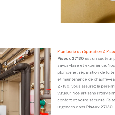
Plomberie et réparation à Pis
Piseux 27130
est un secteur p
savoir-faire et expérience. No
plomberie : réparation de fuite
et maintenance de chauffe-eau.
27130
, vous assurez la pérenn
vigueur. Nos artisans intervie
confort et votre sécurité. Fai
urgences dans
Piseux 27130
.