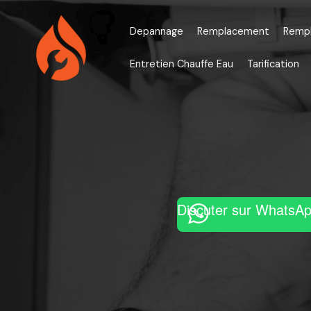
Aller
au
Depannage
Remplacement
Remp
contenu
Entretien Chauffe Eau
Tarification
Discuter sur WhatsA