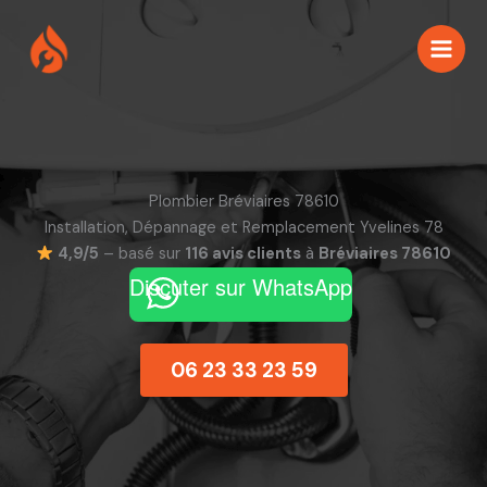
Aller
au
contenu
Plombier Bréviaires 78610
Installation, Dépannage et Remplacement Yvelines 78
4,9/5
– basé sur
116 avis clients
à
Bréviaires 78610
Discuter sur WhatsApp
06 23 33 23 59