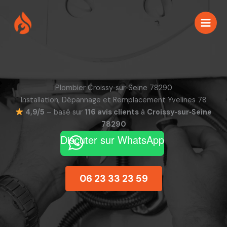
Aller
au
contenu
Plombier Croissy‑sur‑Seine 78290
Installation, Dépannage et Remplacement Yvelines 78
4,9/5
– basé sur
116 avis clients
à
Croissy‑sur‑Seine
78290
Discuter sur WhatsApp
06 23 33 23 59