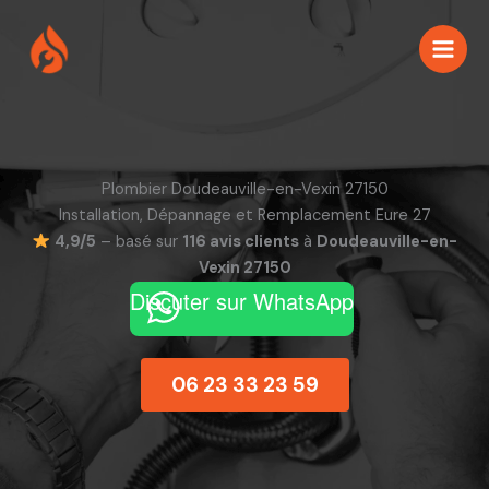
Aller
au
contenu
Plombier Doudeauville-en-Vexin 27150
Installation, Dépannage et Remplacement Eure 27
4,9/5
– basé sur
116 avis clients
à
Doudeauville-en-
Vexin 27150
Discuter sur WhatsApp
06 23 33 23 59