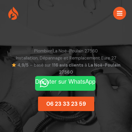
Aller
au
contenu
Plombier La Noë-Poulain 27560
Installation, Dépannage et Remplacement Eure 27
4,9/5
– basé sur
116 avis clients
à
La Noë-Poulain
27560
Discuter sur WhatsApp
06 23 33 23 59