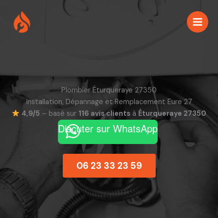
Aller
au
contenu
Plombier Éturqueraye 27350
Installation, Dépannage et Remplacement Eure 27
4,9/5
– basé sur
116 avis clients
à
Éturqueraye 27350
Discuter sur WhatsApp
06 23 33 23 59