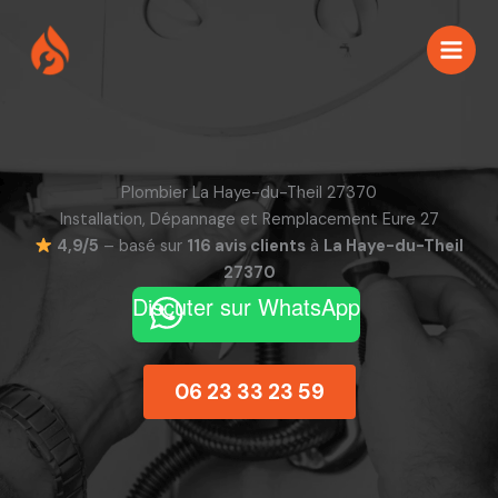
Aller
au
contenu
Plombier La Haye-du-Theil 27370
Installation, Dépannage et Remplacement Eure 27
4,9/5
– basé sur
116 avis clients
à
La Haye-du-Theil
27370
Discuter sur WhatsApp
06 23 33 23 59