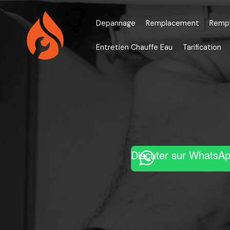
Aller
au
Depannage
Remplacement
Remp
contenu
Entretien Chauffe Eau
Tarification
Discuter sur WhatsA