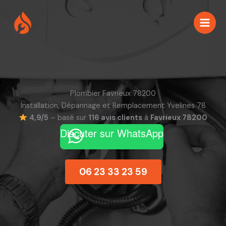
Aller
au
contenu
Plombier Favrieux 78200
Installation, Dépannage et Remplacement Yvelines 78
4,9/5
– basé sur
116 avis clients
à
Favrieux 78200
Discuter sur WhatsApp
06 23 33 23 59