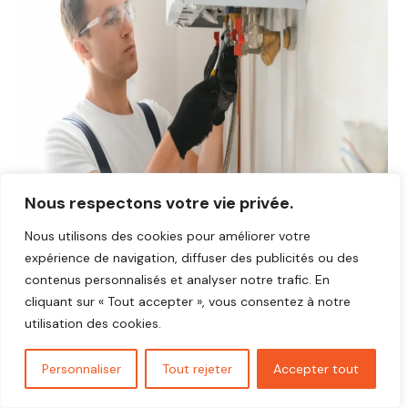
Nous respectons votre vie privée.
Nous utilisons des cookies pour améliorer votre
expérience de navigation, diffuser des publicités ou des
contenus personnalisés et analyser notre trafic. En
cliquant sur « Tout accepter », vous consentez à notre
Avis plombier Gressey 78550
utilisation des cookies.
Vous cherchez un plombier fiable et réactif dans
Gressey
78550
?
Personnaliser
Tout rejeter
Accepter tout
Découvrez les avis de nos clients satisfaits qui ont