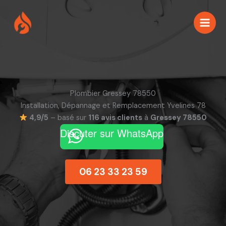
Aller
au
contenu
Plombier Gressey 78550
Installation, Dépannage et Remplacement Yvelines 78
4,9/5
– basé sur
116 avis clients
à
Gressey 78550
Discuter sur WhatsApp
06 23 33 23 59