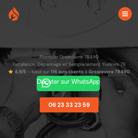
Aller
au
contenu
Plombier Grosrouvre 78490
Installation, Dépannage et Remplacement Yvelines 78
4,9/5
– basé sur
116 avis clients
à
Grosrouvre 78490
Discuter sur WhatsApp
06 23 33 23 59