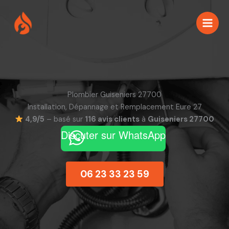
Aller
au
contenu
Plombier Guiseniers 27700
Installation, Dépannage et Remplacement Eure 27
4,9/5
– basé sur
116 avis clients
à
Guiseniers 27700
Discuter sur WhatsApp
06 23 33 23 59