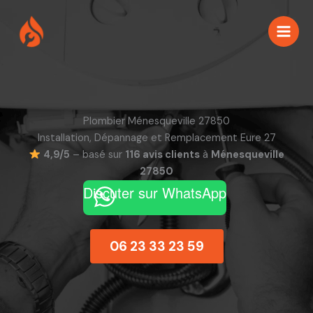
Aller
au
contenu
Plombier Ménesqueville 27850
Installation, Dépannage et Remplacement Eure 27
4,9/5
– basé sur
116 avis clients
à
Ménesqueville
27850
Discuter sur WhatsApp
06 23 33 23 59