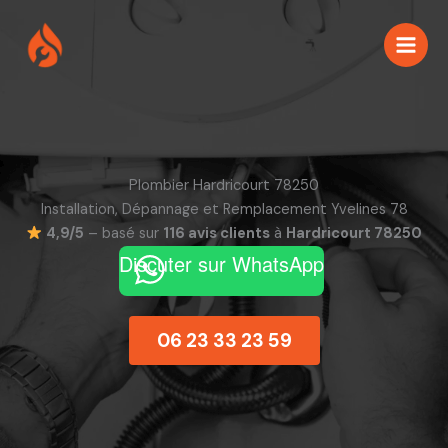
Aller
au
contenu
Plombier Hardricourt 78250
Installation, Dépannage et Remplacement Yvelines 78
4,9/5
– basé sur
116 avis clients
à
Hardricourt 78250
Discuter sur WhatsApp
06 23 33 23 59