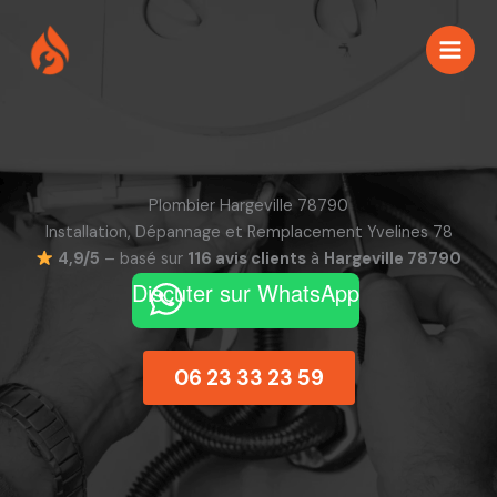
Aller
au
contenu
Plombier Hargeville 78790
Installation, Dépannage et Remplacement Yvelines 78
4,9/5
– basé sur
116 avis clients
à
Hargeville 78790
Discuter sur WhatsApp
06 23 33 23 59