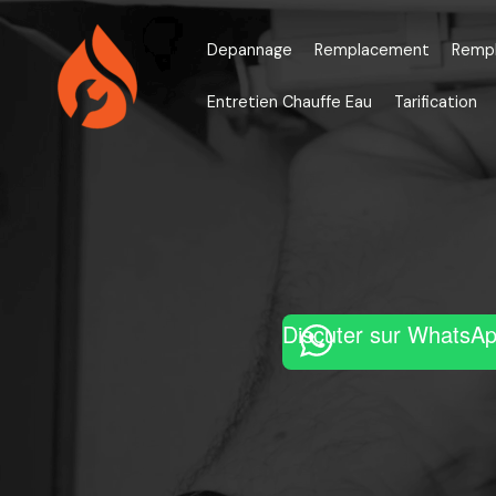
Aller
au
Depannage
Remplacement
Remp
contenu
Entretien Chauffe Eau
Tarification
Discuter sur WhatsA