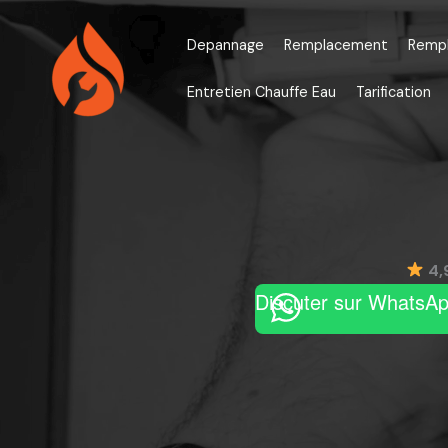
Aller
au
Depannage
Remplacement
Remp
contenu
Entretien Chauffe Eau
Tarification
4,
Discuter sur WhatsA