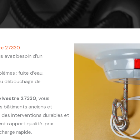
tre 27330
s avez besoin d’un
èmes : fuite d’eau,
 ou débouchage de
ylvestre 27330
, vous
es bâtiments anciens et
 des interventions durables et
nt rapport qualité-prix.
charge rapide.