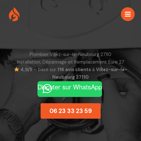
Aller
au
contenu
Plombier Villez-sur-le-Neubourg 27110
Installation, Dépannage et Remplacement Eure 27
4,9/5
– basé sur
116 avis clients
à
Villez-sur-le-
Neubourg 27110
Discuter sur WhatsApp
06 23 33 23 59