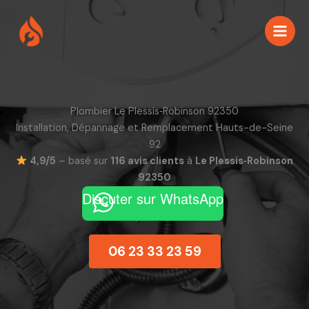
Aller
au
contenu
Plombier Le Plessis‑Robinson 92350
Installation, Dépannage et Remplacement Hauts-de-Seine
92
4,9/5
– basé sur
116 avis clients
à
Le Plessis‑Robinson
92350
Discuter sur WhatsApp
06 23 33 23 59