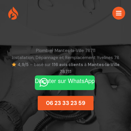
Aller
au
contenu
Plombier Mantes‑la‑Ville 78711
Installation, Dépannage et Remplacement Yvelines 78
4,9/5
– basé sur
116 avis clients
à
Mantes‑la‑Ville
78711
Discuter sur WhatsApp
06 23 33 23 59