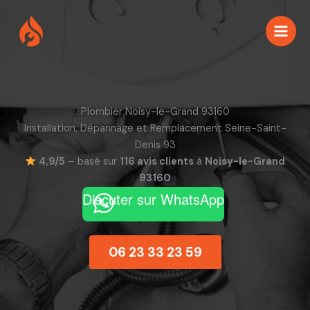
Aller
au
contenu
Plombier Noisy-le-Grand 93160
Installation, Dépannage et Remplacement Seine-Saint-
Denis 93
4,9/5
– basé sur
116 avis clients
à
Noisy-le-Grand
93160
Discuter sur WhatsApp
06 23 33 23 59