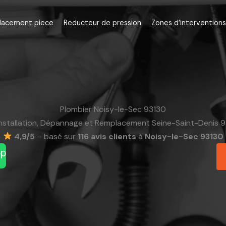
lacement piece
Reducteur de pression
Zones d’interventions
Plombier Noisy-le-Sec 93130
Installation, Dépannage et Remplacement Seine-Saint-Denis 9
4,9/5
– basé sur
116 avis clients
à
Noisy-le-Sec 93130
pp