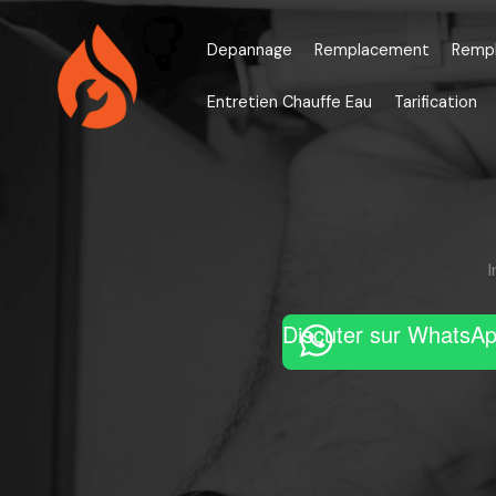
Aller
au
Depannage
Remplacement
Remp
contenu
Entretien Chauffe Eau
Tarification
Discuter sur WhatsA